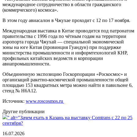
международное сотрудничество в области гражданского
(коммерческого) космоса».
В этом году авиасалон в Чжухае проходит с 12 по 17 ноября.
Международная выставка в Китае проводится под патронатом
правительства с 1996 года по чётным годам на территории
аэропорта города Чжухай — специальной экономической
зоны на юге Китая (провинция Гуандун) при поддержке
министерства промышленности и информтехнологий КНР,
профильных китайских ведомств и корпорации
авиапромышленности.
Объединенную экспозицию Госкорпорации «Роскосмос» и
организаций ракетно-космической промышленности общей
площадью 153 квадратных метра можно найти в павильоне 6,
стенд № Н6A12.
Источник:
www.roscosmos.ru
Другие публикации
" alt="Зачем ехать в Казань на выставку Comtrans c 22 по 25
сентября?
16.07.2026