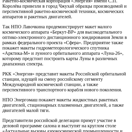
Ракетно-космическая корпорация «Энергия» имени С.П.
Королёва привезли в город Чжухай образцы производимой и
перспективной ракетно-космической техники, космических
аппаратов и ракетных двигателей.
Так НПО Лавочкина продемонстрирует макет малого
космического аппарата «Беркут-ВР» для высокодетального
оптико-электронного дистанционного зондирования Земли в
рамках федерального проекта «Сфера». Предприятие также
покажет макеты гидрометеорологического спутника
«Арктика-М» и лунного орбитального аппарата «Луна-26»,
которому предстоит построить карты Луны в различных
диапазонах спектра.
РКК «Энергия» представит макеты Российской орбитальной
станции, идущей на смену российскому сегменту
Международной космической станции, а также
перспективного транспортного корабля нового поколения.
НПО Энергомаш покажет макеты жидкостных ракетных
двигателей, стационарных плазменных двигателей, а также
двигателей малой тяги.
Представители российской делегации примут участие в
деловой программе салона и выступят на круглом столе
«Актуальные вызовы аэрокосмической промышленности и