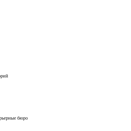
орий
ерьерные бюро