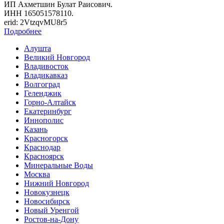
ИП Ахметшин Булат Раисович.
ИНН 165051578110.
erid: 2VtzqvMU8r5
Подробнее
Алушта
Великий Новгород
Владивосток
Владикавказ
Волгоград
Геленджик
Горно-Алтайск
Екатеринбург
Иннополис
Казань
Красногорск
Краснодар
Красноярск
Минеральные Воды
Москва
Нижний Новгород
Новокузнецк
Новосибирск
Новый Уренгой
Ростов-на-Дону