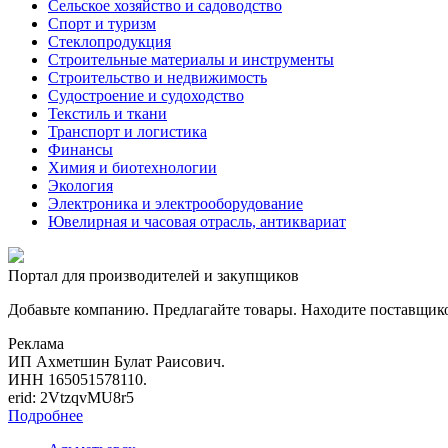
Сельское хозяйство и садоводство
Спорт и туризм
Стеклопродукция
Строительные материалы и инструменты
Строительство и недвижимость
Судостроение и судоходство
Текстиль и ткани
Транспорт и логистика
Финансы
Химия и биотехнологии
Экология
Электроника и электрооборудование
Ювелирная и часовая отрасль, антиквариат
Портал для производителей и закупщиков
Добавьте компанию. Предлагайте товары. Находите поставщик
Реклама
ИП Ахметшин Булат Раисович.
ИНН 165051578110.
erid: 2VtzqvMU8r5
Подробнее