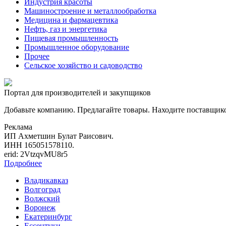
Индустрия красоты
Машиностроение и металлообработка
Медицина и фармацевтика
Нефть, газ и энергетика
Пищевая промышленность
Промышленное оборудование
Прочее
Сельское хозяйство и садоводство
Портал для производителей и закупщиков
Добавьте компанию. Предлагайте товары. Находите поставщик
Реклама
ИП Ахметшин Булат Раисович.
ИНН 165051578110.
erid: 2VtzqvMU8r5
Подробнее
Владикавказ
Волгоград
Волжский
Воронеж
Екатеринбург
Ессентуки