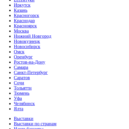
Иркутск
Казань
Красногорск
Краснодар
Красноярск
Москва
Нижний Новгород
Новокузнецк
Новосибирск
Омск
Оренбург
Ростов-на-Дону
Самара
Санкт-Петербург
Саратов
Сочи
Тольятти
Тюмень
Уфа
Челябинск
Ялта
Выставки
Выставки по странам
Наши баннеры