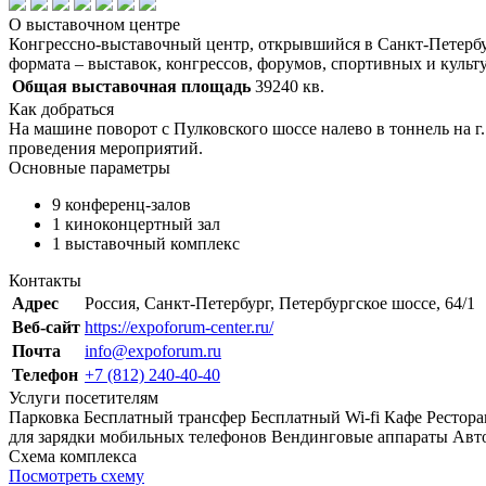
О выставочном центре
Конгрессно-выставочный центр, открывшийся в Санкт-Петербур
формата – выставок, конгрессов, форумов, спортивных и куль
Общая выставочная площадь
39240 кв.
Как добраться
На машине поворот с Пулковского шоссе налево в тоннель на 
проведения мероприятий.
Основные параметры
9 конференц-залов
1 киноконцертный зал
1 выставочный комплекс
Контакты
Адрес
Россия, Санкт-Петербург, Петербургское шоссе, 64/1
Веб-сайт
https://expoforum-center.ru/
Почта
info@expoforum.ru
Телефон
+7 (812) 240-40-40
Услуги посетителям
Парковка
Бесплатный трансфер
Бесплатный Wi-fi
Кафе
Рестора
для зарядки мобильных телефонов
Вендинговые аппараты
Авто
Схема комплекса
Посмотреть схему