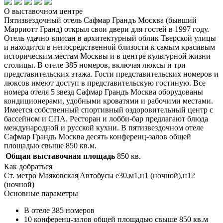
О выставочном центре
Пятизвездочный отель Сафмар Грандъ Москва (бывший
Марриотт Гранд) открыл свои двери для гостей в 1997 году.
Отель удачно вписан в архитектурный облик Тверской улицы
и находится в непосредственной близости к самым красивым
историческим местам Москвы и в центре культурной жизни
столицы. В отеле 385 номеров, включая люксы и три
представительских этажа. Гости представительских номеров и
люксов имеют доступ в представительскую гостиную. Все
номера отеля 5 звезд Сафмар Грандъ Москва оборудованы
кондиционерами, удобными кроватями и рабочими местами.
Имеется собственный спортивный оздоровительный центр с
бассейном и СПА. Ресторан и лобби-бар предлагают блюда
международной и русской кухни. В пятизвездочном отеле
Сафмар Грандъ Москва десять конференц-залов общей
площадью свыше 850 кв.м.
Общая выставочная площадь
850 кв.
Как добраться
Ст. метро Маяковская|Автобусы е30,м1,н1 (ночной),н12
(ночной)
Основные параметры
В отеле 385 номеров
10 конференц-залов общей площадью свыше 850 кв.м