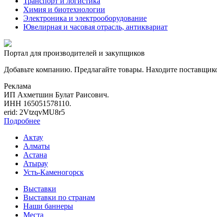
Транспорт и логистика
Химия и биотехнологии
Электроника и электрооборудование
Ювелирная и часовая отрасль, антиквариат
Портал для производителей и закупщиков
Добавьте компанию. Предлагайте товары. Находите поставщик
Реклама
ИП Ахметшин Булат Раисович.
ИНН 165051578110.
erid: 2VtzqvMU8r5
Подробнее
Актау
Алматы
Астана
Атырау
Усть-Каменогорск
Выставки
Выставки по странам
Наши баннеры
Места